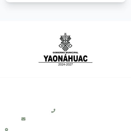
CONTACTO
231 311 0104
Ayto.Yaonahuac2024-2027@hotmail.com
C. HIDALGO # 1, COL. CENTRO, C.P. 73910,