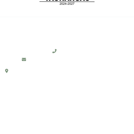
CONTACTO
231 311 0104
Ayto.Yaonahuac2024-2027@hotmail.com
C. HIDALGO # 1, COL. CENTRO, C.P. 73910,
YAONÁHUAC, PUEBLA.
ENLACES RÁPIDOS
Inicio
Contacto
Mapa del Sitio